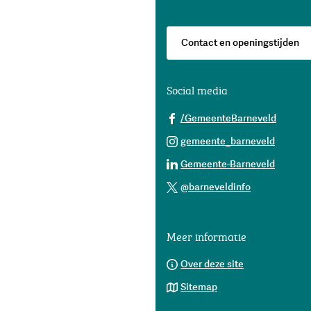
begin
van
de
Contact en openingstijden
paginainhoud
Social media
(Verwij
/GemeenteBarneveld
naar
(Verwij
gemeente_barneveld
een
naar
(Verwij
Gemeente-Barneveld
extern
een
naar
(Verwijst
websit
@barneveldinfo
extern
een
naar
websit
extern
een
websit
Meer informatie
externe
website)
Over deze site
Sitemap